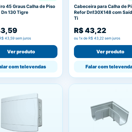
ro 45 Graus Calha de Piso
Cabeceira para Calha de P
 Dn 130 Tigre
Refor Dn130X148 com Saí
Ti
43,59
R$ 43,22
R$ 43,59
sem juros
ou
1
x de
R$ 43,22
sem juros
Ver produto
Ver produto
alar com televendas
Falar com televend