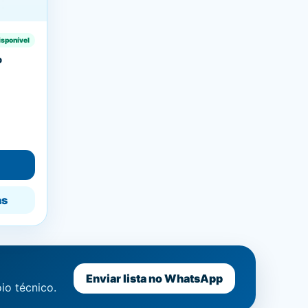
isponível
o
as
Enviar lista no WhatsApp
io técnico.