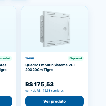
TIGRE
isponível
Disponível
ores
Quadro Embutir Sistema VDI
igre
20X20Cm Tigre
R$ 175,53
ou
1
x de
R$ 175,53
sem juros
Ver produto