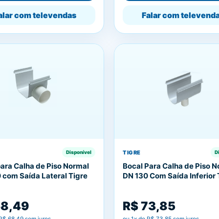
alar com televendas
Falar com televend
TIGRE
Disponível
D
para Calha de Piso Normal
Bocal Para Calha de Piso 
 com Saída Lateral Tigre
DN 130 Com Saída Inferior 
68,49
R$ 73,85
R$ 68,49
sem juros
ou
1
x de
R$ 73,85
sem juros