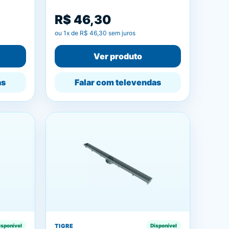
R$ 46,30
ou
1
x de
R$ 46,30
sem juros
Ver produto
as
Falar com televendas
TIGRE
isponível
Disponível