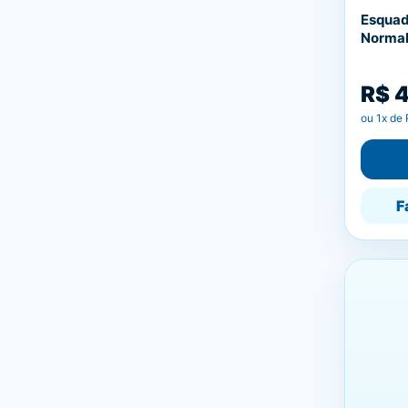
Esquad
Normal
R$ 
ou
1
x de
F