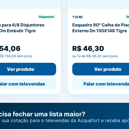
TIGRE
Disponível
D
 para 6/8 Disjuntores
Esquadro 90° Calha de Pis
in Embutir Tigre
Externo Dn 130X148 Tigre
154,06
R$ 46,30
R$ 154,06
sem juros
ou
1
x de
R$ 46,30
sem juros
Ver produto
Ver produto
alar com televendas
Falar com televend
cisa fechar uma lista maior?
 sua cotação para o televendas da Acquafort e receba apo