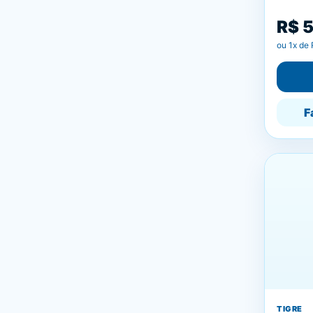
R$ 
ou
1
x de
F
TIGRE