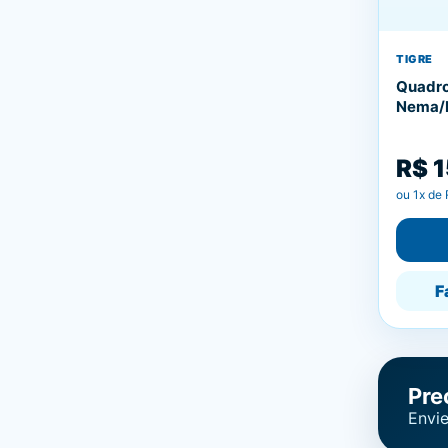
TIGRE
Quadro
Nema/D
R$ 
ou
1
x de
F
Pre
Envie