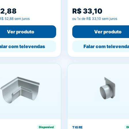
52,88
R$ 33,10
R$ 52,88
sem juros
ou
1
x de
R$ 33,10
sem juros
Ver produto
Ver produto
alar com televendas
Falar com televend
TIGRE
Disponível
D