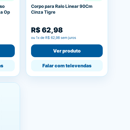
iso
Corpo para Ralo Linear 90Cm
da Op
Cinza Tigre
R$ 62,98
ou
1
x de
R$ 62,98
sem juros
Ver produto
as
Falar com televendas