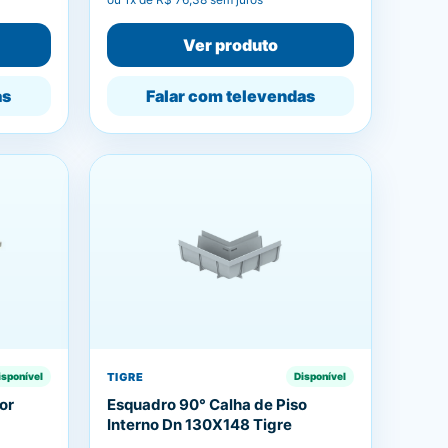
Ver produto
as
Falar com televendas
TIGRE
isponível
Disponível
or
Esquadro 90° Calha de Piso
Interno Dn 130X148 Tigre