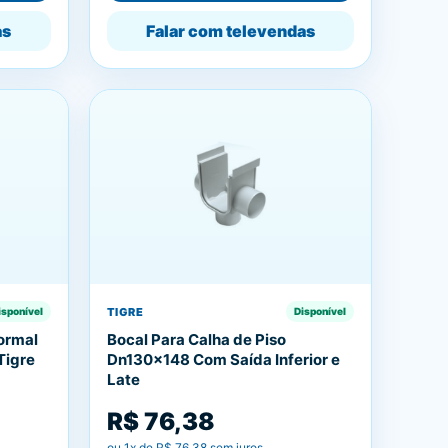
as
Falar com televendas
TIGRE
isponível
Disponível
Normal
Bocal Para Calha de Piso
Tigre
Dn130x148 Com Saída Inferior e
Late
R$ 76,38
ou
1
x de
R$ 76,38
sem juros