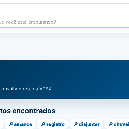
 você está procurando?
”
consulta direta na VTEX.
tos encontrados
🔎
amanco
🔎
registro
🔎
disjuntor
🔎
chuve