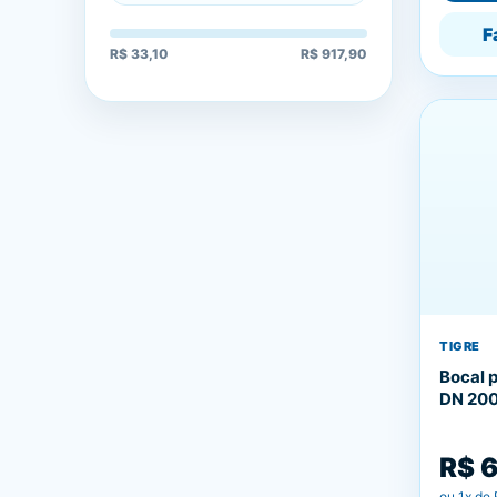
F
R$ 33,10
R$ 917,90
TIGRE
Bocal 
DN 200
R$ 
ou
1
x de