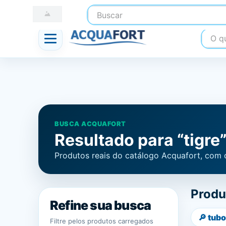
Buscar
☎ (41) 3247-1199
📍 Nossas Lojas
O que
BUSCA ACQUAFORT
Resultado para “tigre
Produtos reais do catálogo Acquafort, com 
Produ
Refine sua busca
🔎
tubo
Filtre pelos produtos carregados