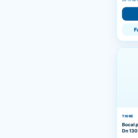
F
TIGRE
Bocal 
Dn 130