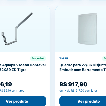
TIGRE
Disponível
D
e Aquapluv Metal Dobravel
Quadro para 27/36 Disjunt
132X89 ZD Tigre
Embutir com Barramento T
6,19
R$ 917,90
R$ 36,19
sem juros
ou
1
x de
R$ 917,90
sem juros
Ver produto
Ver produto