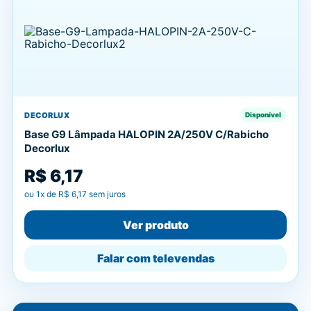
DECORLUX
Disponível
Base G9 Lâmpada HALOPIN 2A/250V C/Rabicho
Decorlux
R$ 6,17
ou
1
x de
R$ 6,17
sem juros
Ver produto
Falar com televendas