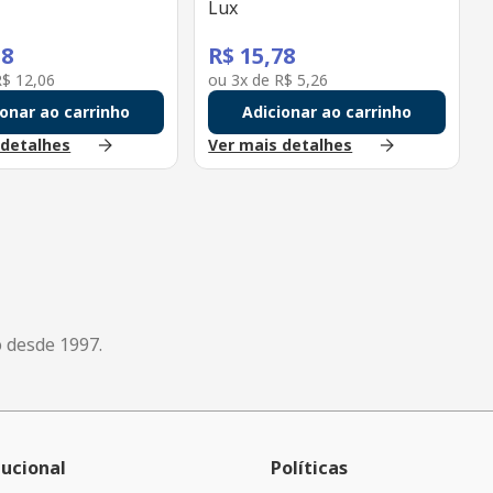
Lux
18
R$
15
,
78
R$
12
,
06
ou
3
x de
R$
5
,
26
ionar ao carrinho
Adicionar ao carrinho
 detalhes
Ver mais detalhes
o desde 1997.
tucional
Políticas