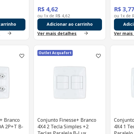
R$
4
,
62
R$
3
,
7
ou
1
x de
R$
4
,
62
ou
1
x de
carrinho
Adicionar ao carrinho
Adic
s
Ver mais detalhes
Ver mais
Outlet Acquafort
e+ Branco
Conjunto Finesse+ Branco
Conjunto
0A 2P+T B-
4X4 2 Tecla Simples +2
4X4 1 Te
Teclas Paralela B-Lux
Paralelo