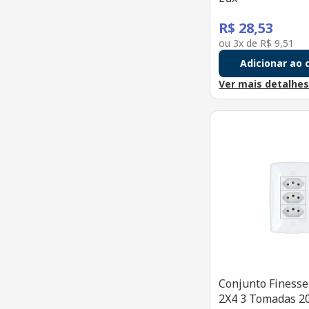
R$
28
,
53
ou
3
x de
R$
9
,
51
Adicionar ao 
Ver mais detalhe
Conjunto Finess
2X4 3 Tomadas 2