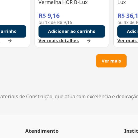
Vermelha HOR B-Lux
Lux
R$
9
,
16
R$
36
,
ou
1
x de
R$
9
,
16
ou
3
x de
carrinho
Adicionar ao carrinho
Adic
s
Ver mais detalhes
Ver mais
Ver mais
ateriais de Construção, que atua com excelência e dedicaçã
Atendimento
Insti