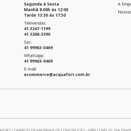
Segunda à Sexta
A Emp
Manhã 8:00h às 12:00
Nossas
Tarde 13:30 ás 17:50
Televendas:
41 3247-1199
41 3268-3390
Sac:
41 99963-0469
Whatsapp:
41 99963-0469
E-mail:
ecommerce@acquafort.com.br
UAFORT COMERCIO DE MATERIAIS DE CONSTRUÇÃO - EIRELI CNPJ: 02.264.256/0