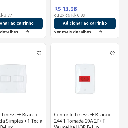
7
R$
13
,
98
R$
3
,
77
ou
2
x de
R$
6
,
99
ionar ao carrinho
Adicionar ao carrinho
 detalhes
Ver mais detalhes
 Finesse+ Branco
Conjunto Finesse+ Branco
cla Simples +1 Tecla
2X4 1 Tomada 20A 2P+T
 B-Lux
Vermelha HOR B-Lux