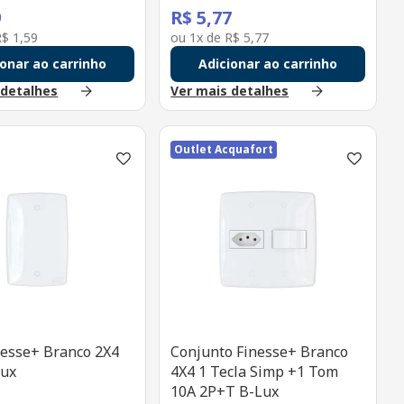
9
R$
5
,
77
R$
1
,
59
ou
1
x de
R$
5
,
77
ionar ao carrinho
Adicionar ao carrinho
 detalhes
Ver mais detalhes
Outlet Acquafort
nesse+ Branco 2X4
Conjunto Finesse+ Branco
Lux
4X4 1 Tecla Simp +1 Tom
10A 2P+T B-Lux