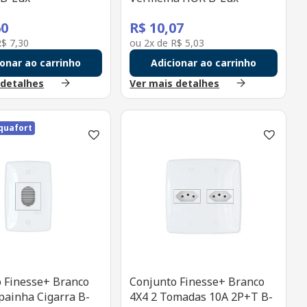
60
R$
10
,
07
R$
7
,
30
ou
2
x de
R$
5
,
03
ionar ao carrinho
Adicionar ao carrinho
 detalhes
Ver mais detalhes
quafort
 Finesse+ Branco
Conjunto Finesse+ Branco
ainha Cigarra B-
4X4 2 Tomadas 10A 2P+T B-