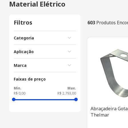
Material Elétrico
Filtros
603
Produtos Enco
Categoria
Tomadas e Interruptores
Aplicação
Disjuntores
Embutir
Marca
Acessórios Elétricos
Sobrepor
Campainhas e Acessórios
B LUX
Faixas de preço
Caixas de Passagem
ENERBRAS
Fios e Cabos
JNG
R$ 0,00
R$ 2.793,00
Quadros e Barramentos
PIAL LEGRAND
Abraçadeira Gota
Automação Industrial
ROWMA-CABOS
Thelmar
AMANCO