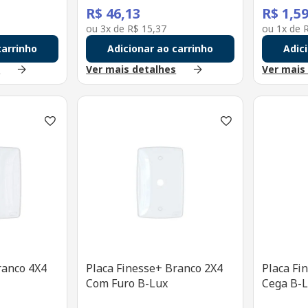
R$
46
,
13
R$
1
,
5
ou
3
x de
R$
15
,
37
ou
1
x de
carrinho
Adicionar ao carrinho
Adic
s
Ver mais detalhes
Ver mais
ranco 4X4
Placa Finesse+ Branco 2X4
Placa Fi
Com Furo B-Lux
Cega B-