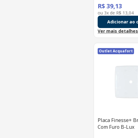
SOPRANO
R$
39
,
13
BRUM
ou
3
x de
R$
13
,
04
BRCONTROLL
Adicionar ao 
Ver mais detalhe
3M DO BRASIL
Outlet Acquafort
Placa Finesse+ B
Com Furo B-Lux