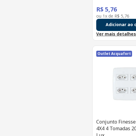
R$
5
,
76
ou
1
x de
R$
5
,
76
Adicionar ao 
Ver mais detalhe
Outlet Acquafort
Conjunto Finess
4X4 4 Tomadas 2
Lux