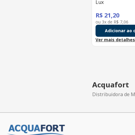
Lux
R$
21
,
20
ou
3
x de
R$
7
,
06
Adicionar ao 
Ver mais detalhe
Acquafort
Distribuidora de M