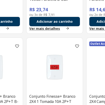
R$
23
,
74
R$
14
,
ou
3
x de
R$
7
,
91
ou
2
x de
carrinho
Adicionar ao carrinho
Adic
s
Ver mais detalhes
Ver mais
Outlet Ac
e+ Branco
Conjunto Finesse+ Branco
Conjunto
0A 2P+T B-
2X4 1 Tomada 10A 2P+T
2X4 Camp