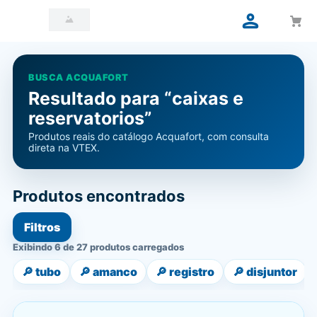
BUSCA ACQUAFORT
Resultado para “caixas e
reservatorios”
Produtos reais do catálogo Acquafort, com consulta
direta na VTEX.
Produtos encontrados
Filtros
Exibindo 6 de 27 produtos carregados
🔎
tubo
🔎
amanco
🔎
registro
🔎
disjuntor