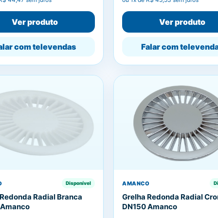
Ver produto
Ver produto
alar com televendas
Falar com televend
O
AMANCO
Disponível
D
 Redonda Radial Branca
Grelha Redonda Radial Cr
 Amanco
DN150 Amanco