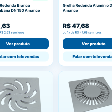
 Redonda Branca
Grelha Redonda Alumínio 
abana DN 150 Amanco
Amanco
2,63
R$ 47,68
R$ 2,63
sem juros
ou
1
x de
R$ 47,68
sem juros
Ver produto
Ver produto
alar com televendas
Falar com televend