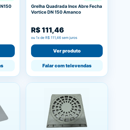
DN150
Grelha Quadrada Inox Abre Fecha
Vortice DN 150 Amanco
R$ 111,46
ou
1
x de
R$ 111,46
sem juros
Ver produto
as
Falar com televendas