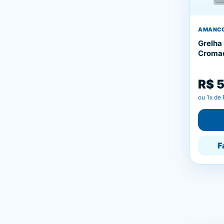
AMANC
Grelha
Croma
R$ 
ou
1
x de
F