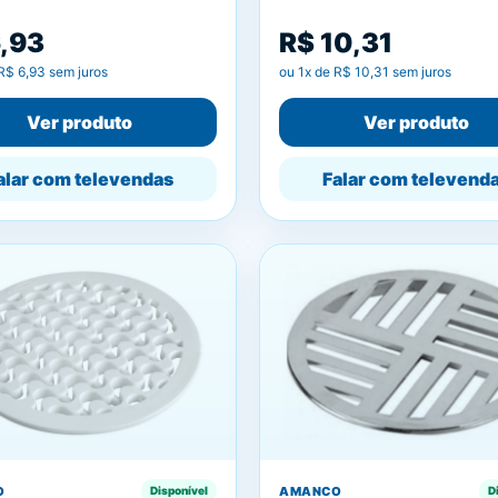
6,93
R$ 10,31
R$ 6,93
sem juros
ou
1
x de
R$ 10,31
sem juros
Ver produto
Ver produto
alar com televendas
Falar com televend
O
AMANCO
Disponível
D