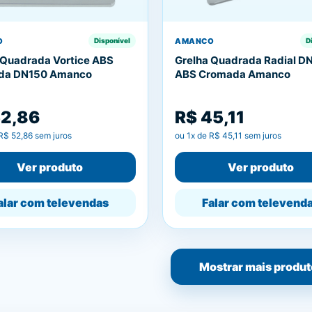
O
AMANCO
Disponível
D
 Quadrada Vortice ABS
Grelha Quadrada Radial D
da DN150 Amanco
ABS Cromada Amanco
52,86
R$ 45,11
R$ 52,86
sem juros
ou
1
x de
R$ 45,11
sem juros
Ver produto
Ver produto
alar com televendas
Falar com televend
Mostrar mais produt