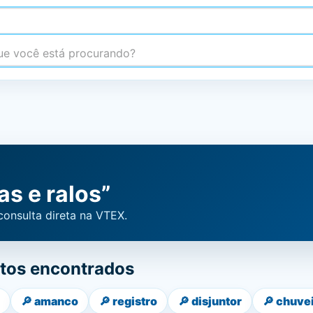
 você está procurando?
as e ralos”
consulta direta na VTEX.
tos encontrados
🔎
amanco
🔎
registro
🔎
disjuntor
🔎
chuve