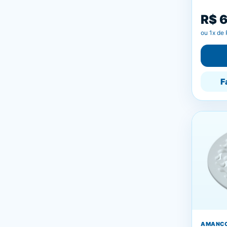
R$ 
ou
1
x de
F
AMANC