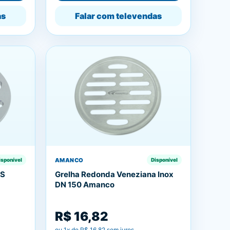
as
Falar com televendas
AMANCO
isponível
Disponível
BS
Grelha Redonda Veneziana Inox
DN 150 Amanco
R$ 16,82
ou
1
x de
R$ 16,82
sem juros