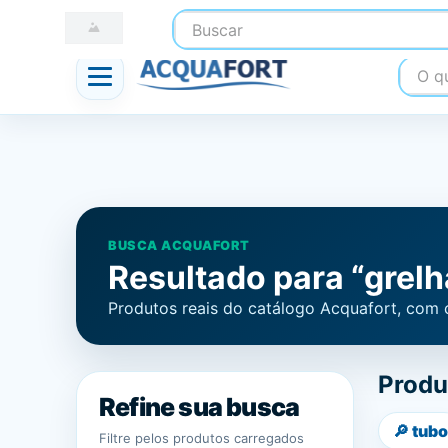
Buscar
☎ (41) 3247-1199
📍 Nossas Lojas
O que
BUSCA ACQUAFORT
Resultado para “grelh
Produtos reais do catálogo Acquafort, com 
Produ
Refine sua busca
🔎
tubo
Filtre pelos produtos carregados