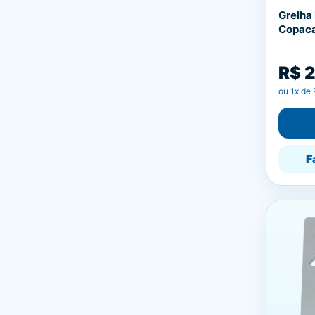
Grelha
Copac
R$ 
ou
1
x de
F