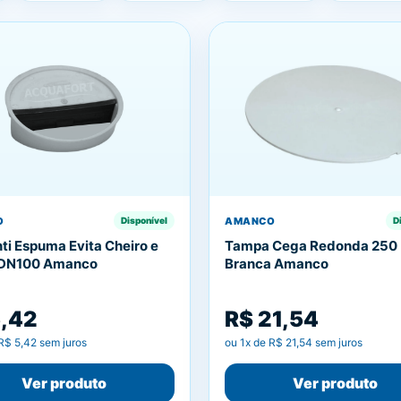
O
AMANCO
Disponível
D
ti Espuma Evita Cheiro e
Tampa Cega Redonda 250
 DN100 Amanco
Branca Amanco
5,42
R$ 21,54
R$ 5,42
sem juros
ou
1
x de
R$ 21,54
sem juros
Ver produto
Ver produto