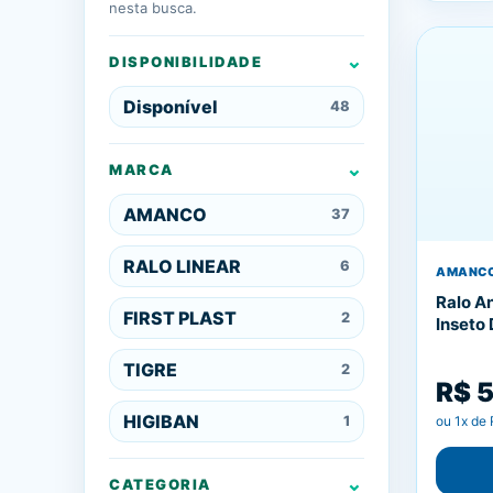
nesta busca.
DISPONIBILIDADE
Disponível
48
MARCA
AMANCO
37
RALO LINEAR
6
AMANC
Ralo An
FIRST PLAST
2
Inseto
TIGRE
2
R$ 
HIGIBAN
1
ou
1
x de
CATEGORIA