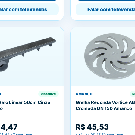
alar com televendas
Falar com televend
O
AMANCO
Disponível
D
Ralo Linear 50cm Cinza
Grelha Redonda Vortice A
o
Cromada DN 150 Amanco
44,47
R$ 45,53
R$ 44,47
sem juros
ou
1
x de
R$ 45,53
sem juros