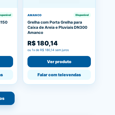
AMANCO
isponível
Disponível
N150
Grelha com Porta Grelha para
Caixa de Areia e Pluviais DN300
Amanco
R$ 180,14
ou
1
x de
R$ 180,14
sem juros
Ver produto
as
Falar com televendas
os