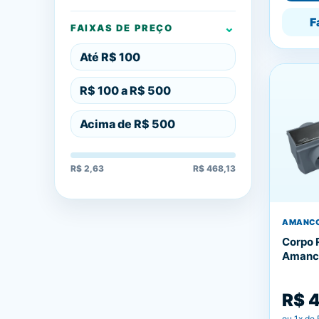
F
FAIXAS DE PREÇO
Até R$ 100
R$ 100 a R$ 500
Acima de R$ 500
R$ 2,63
R$ 468,13
AMANC
Corpo 
Amanc
R$ 
ou
1
x de