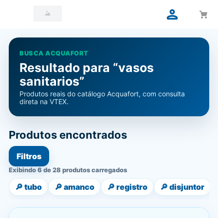
BUSCA ACQUAFORT
Resultado para “vasos
sanitarios”
Produtos reais do catálogo Acquafort, com consulta
direta na VTEX.
Produtos encontrados
Filtros
Exibindo 6 de 28 produtos carregados
🔎
tubo
🔎
amanco
🔎
registro
🔎
disjuntor