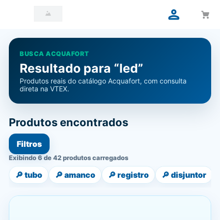
BUSCA ACQUAFORT
Resultado para “led”
Produtos reais do catálogo Acquafort, com consulta
direta na VTEX.
Produtos encontrados
Filtros
Exibindo 6 de 42 produtos carregados
🔎
tubo
🔎
amanco
🔎
registro
🔎
disjuntor