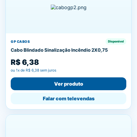
GP CABOS
Disponível
Cabo Blindado Sinalização Incêndio 2X0,75
R$ 6,38
ou
1
x de
R$ 6,38
sem juros
Ver produto
Falar com televendas