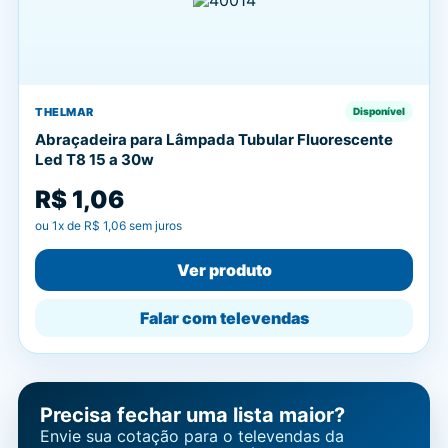
THELMAR
Disponível
Abraçadeira para Lâmpada Tubular Fluorescente
Led T8 15 a 30w
R$ 1,06
ou
1
x de
R$ 1,06
sem juros
Ver produto
Falar com televendas
Precisa fechar uma lista maior?
Envie sua cotação para o televendas da