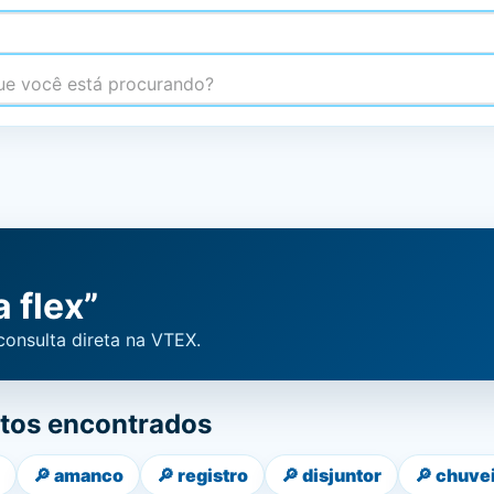
 você está procurando?
 flex”
consulta direta na VTEX.
tos encontrados
🔎
amanco
🔎
registro
🔎
disjuntor
🔎
chuve