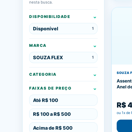
nesta busca.
DISPONIBILIDADE
Disponível
1
MARCA
SOUZA FLEX
1
SOUZA 
CATEGORIA
Assent
Anel d
FAIXAS DE PREÇO
Até R$ 100
R$ 
ou
1
x de
R$ 100 a R$ 500
Acima de R$ 500