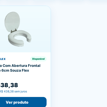
FLEX
Disponível
o Com Abertura Frontal
e 6cm Souza Flex
438,38
R$ 438,38
sem juros
Ver produto