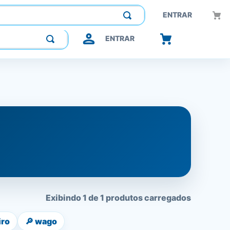
Construindo confiança, inovando o futuro.
ENTRAR
ENTRAR
Exibindo 1 de 1 produtos carregados
iro
🔎
wago