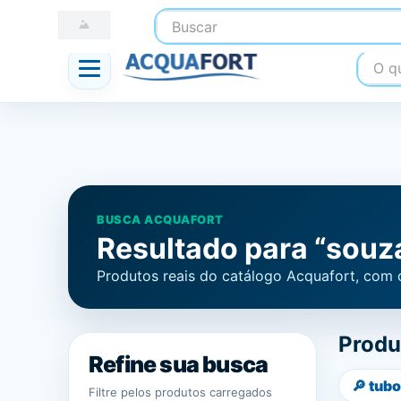
Buscar
☎ (41) 3247-1199
📍 Nossas Lojas
O que
BUSCA ACQUAFORT
Resultado para “souza
Produtos reais do catálogo Acquafort, com 
Produ
Refine sua busca
🔎
tubo
Filtre pelos produtos carregados