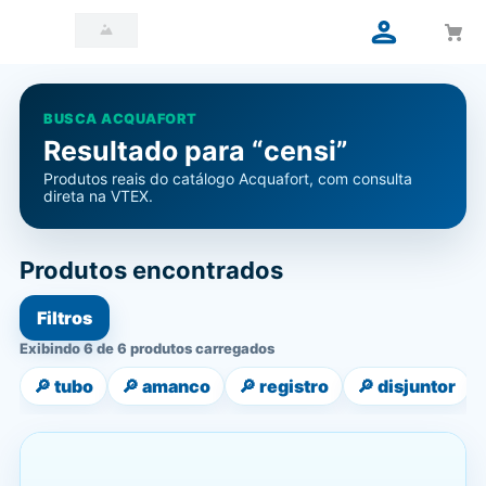
BUSCA ACQUAFORT
Resultado para “censi”
Produtos reais do catálogo Acquafort, com consulta
direta na VTEX.
Produtos encontrados
Filtros
Exibindo 6 de 6 produtos carregados
🔎
tubo
🔎
amanco
🔎
registro
🔎
disjuntor