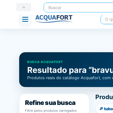
Buscar
☎ (41) 3247-1199
📍 Nossas Lojas
O que
BUSCA ACQUAFORT
Resultado para “brav
Produtos reais do catálogo Acquafort, com 
Produ
Refine sua busca
🔎
tubo
Filtre pelos produtos carregados