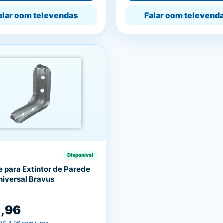
alar com televendas
Falar com televend
Disponível
e para Extintor de Parede
niversal Bravus
4,96
R$ 4,96
sem juros