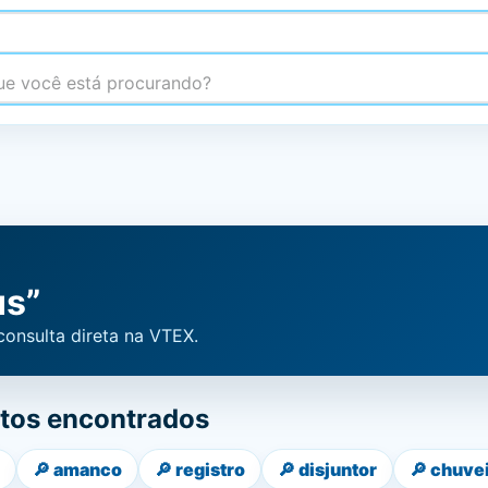
 você está procurando?
us”
consulta direta na VTEX.
tos encontrados
🔎
amanco
🔎
registro
🔎
disjuntor
🔎
chuve