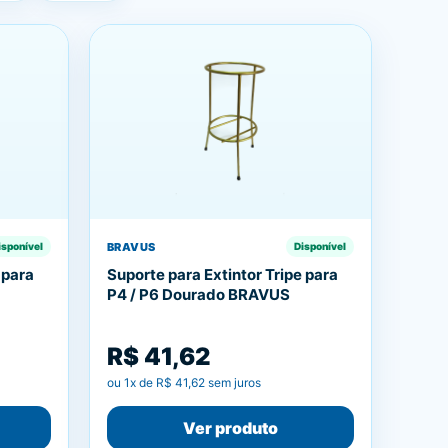
BRAVUS
isponível
Disponível
 para
Suporte para Extintor Tripe para
P4 / P6 Dourado BRAVUS
R$ 41,62
ou
1
x de
R$ 41,62
sem juros
Ver produto