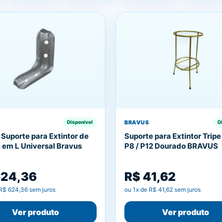
BRAVUS
Disponível
D
 Suporte para Extintor de
Suporte para Extintor Tripe
 em L Universal Bravus
P8 / P12 Dourado BRAVUS
624,36
R$ 41,62
R$ 624,36
sem juros
ou
1
x de
R$ 41,62
sem juros
Ver produto
Ver produto