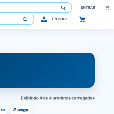
Construindo confiança, inovando o futuro.
ENTRAR
ENTRAR
Exibindo 4 de 4 produtos carregados
iro
🔎
wago