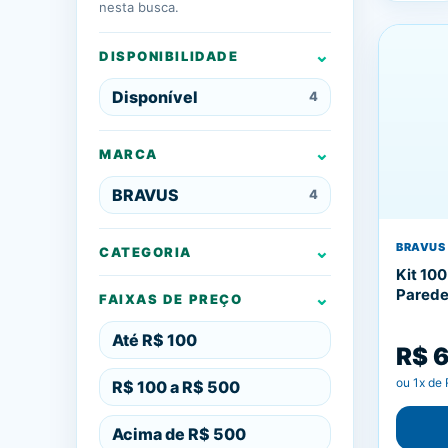
nesta busca.
DISPONIBILIDADE
Disponível
4
MARCA
BRAVUS
4
BRAVUS
CATEGORIA
Kit 100
Parede
FAIXAS DE PREÇO
Até R$ 100
R$ 
ou
1
x de
R$ 100 a R$ 500
Acima de R$ 500