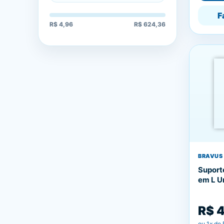
F
R$ 4,96
R$ 624,36
BRAVUS
Suport
em L U
R$ 
ou
1
x de