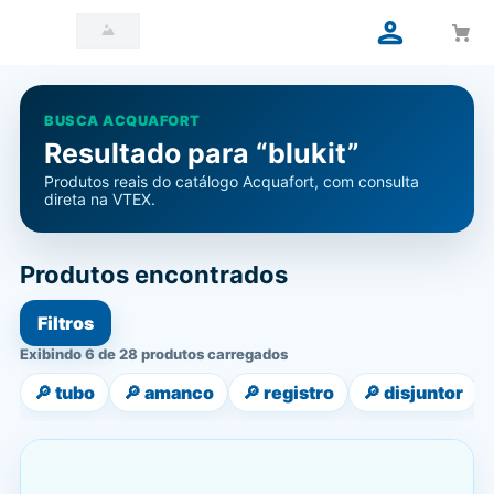
BUSCA ACQUAFORT
Resultado para “blukit”
Produtos reais do catálogo Acquafort, com consulta
direta na VTEX.
Produtos encontrados
Filtros
Exibindo 6 de 28 produtos carregados
🔎
tubo
🔎
amanco
🔎
registro
🔎
disjuntor