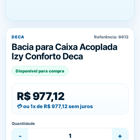
DECA
Referência:
6612
Bacia para Caixa Acoplada
Izy Conforto Deca
Disponível para compra
R$ 977,12
ou 1x de
R$ 977,12
sem juros
Quantidade
-
+