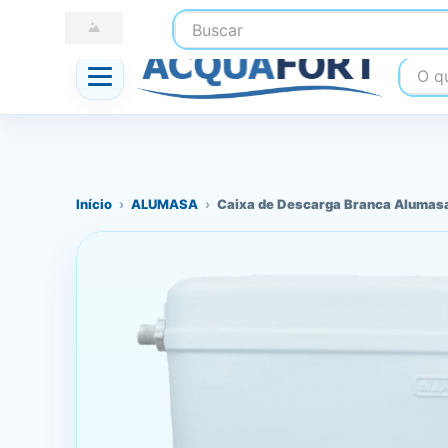
Buscar
☎ (41) 3247-1199
📍 Nossas Lojas
O que
Início
›
ALUMASA
›
Caixa de Descarga Branca Alumas