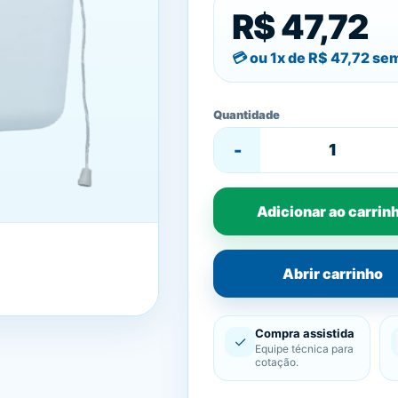
R$ 47,72
ou 1x de
R$ 47,72
sem
Quantidade
-
Adicionar ao carrin
Abrir carrinho
Compra assistida
✓
Equipe técnica para
cotação.