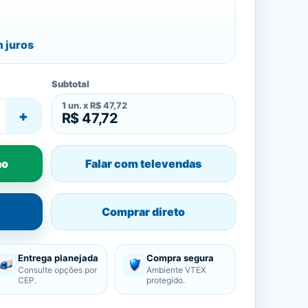
 juros
Subtotal
1
un. x
R$ 47,72
+
R$ 47,72
ho
Falar com televendas
Comprar direto
Entrega planejada
Compra segura
Consulte opções por
Ambiente VTEX
CEP.
protegido.