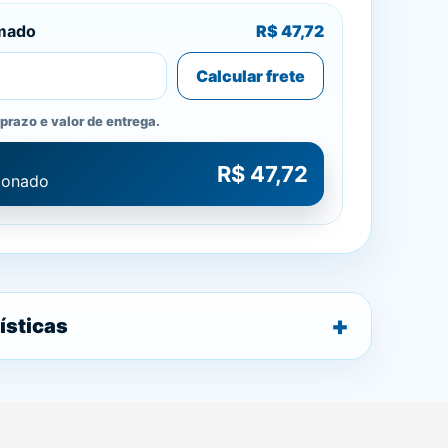
imado
R$ 47,72
Calcular frete
prazo e valor de entrega.
R$ 47,72
cionado
ísticas