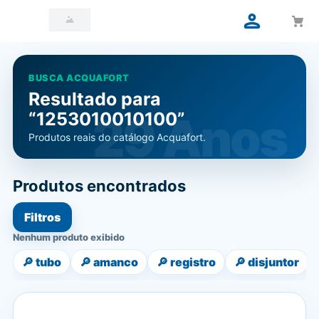
BUSCA ACQUAFORT
Resultado para
“1253010010100”
Produtos reais do catálogo Acquafort.
Produtos encontrados
Filtros
Nenhum produto exibido
🔎
tubo
🔎
amanco
🔎
registro
🔎
disjuntor