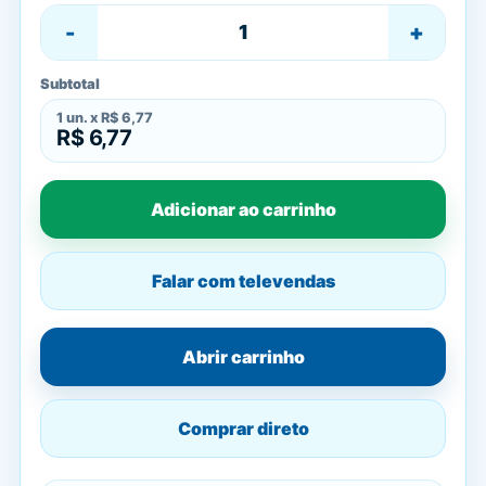
-
+
Subtotal
1
un. x
R$ 6,77
R$ 6,77
Adicionar ao carrinho
Falar com televendas
Abrir carrinho
Comprar direto