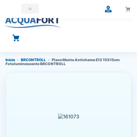
O que você está procurando?
Início
›
BRCONTROLL
›
Placa Manta Antichama E12 15X15cm
Fotoluminescente BRCONTROLL