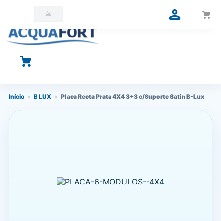
O que você está procurando?
Início
›
B LUX
›
Placa Recta Prata 4X4 3+3 c/Suporte Satin B-Lux