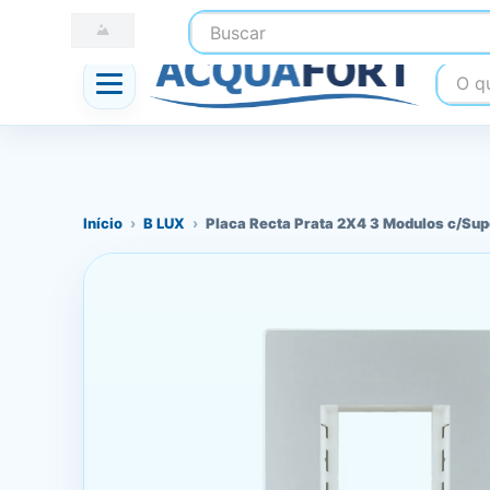
Buscar
☎ (41) 3247-1199
📍 Nossas Lojas
O que
Início
›
B LUX
›
Placa Recta Prata 2X4 3 Modulos c/Sup