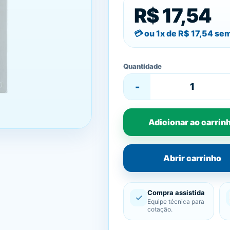
R$ 17,54
ou 1x de
R$ 17,54
sem
Quantidade
-
Adicionar ao carrin
Abrir carrinho
Compra assistida
✓
Equipe técnica para
cotação.