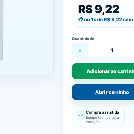
R$ 9,22
ou 1x de
R$ 9,22
sem 
Quantidade
-
Adicionar ao carrin
Abrir carrinho
Compra assistida
✓
Equipe técnica para
cotação.