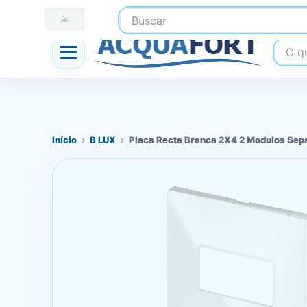
Buscar
☎ (41) 3247-1199
📍 Nossas Lojas
O que
Início
›
B LUX
›
Placa Recta Branca 2X4 2 Modulos Sep