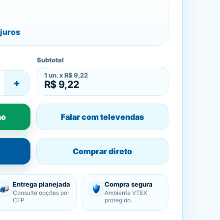
juros
Subtotal
1
un. x
R$ 9,22
+
R$ 9,22
ho
Falar com televendas
Comprar direto
Entrega planejada
Compra segura
Consulte opções por
Ambiente VTEX
CEP.
protegido.