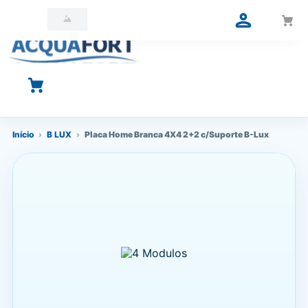
O que você está procurando?
Início
›
B LUX
›
Placa Home Branca 4X4 2+2 c/Suporte B-Lux