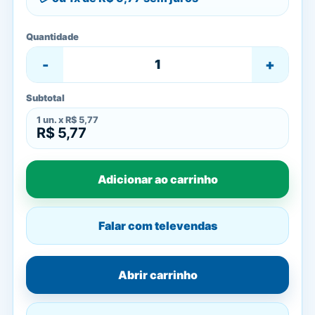
Quantidade
-
+
Subtotal
1
un. x
R$ 5,77
R$ 5,77
Adicionar ao carrinho
Falar com televendas
Abrir carrinho