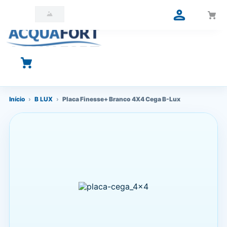
O que você está procurando?
Início
›
B LUX
›
Placa Finesse+ Branco 4X4 Cega B-Lux