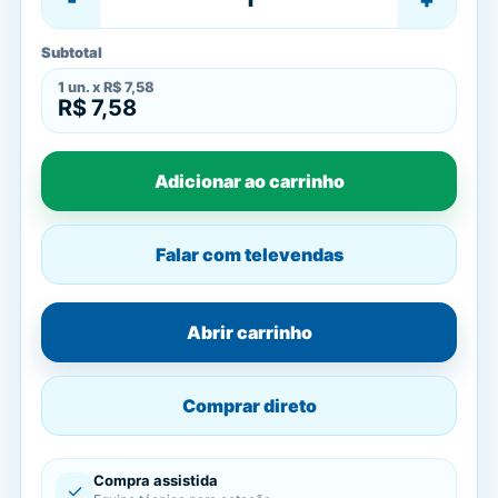
Subtotal
1
un. x
R$ 7,58
R$ 7,58
Adicionar ao carrinho
Falar com televendas
Abrir carrinho
Comprar direto
Compra assistida
✓