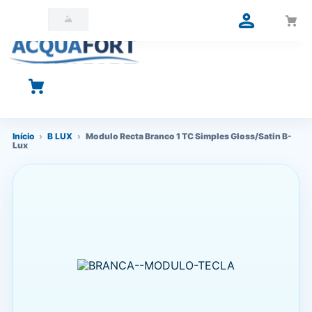
O que você está procurando?
Início
›
B LUX
›
Modulo Recta Branco 1 TC Simples Gloss/Satin B-
Lux