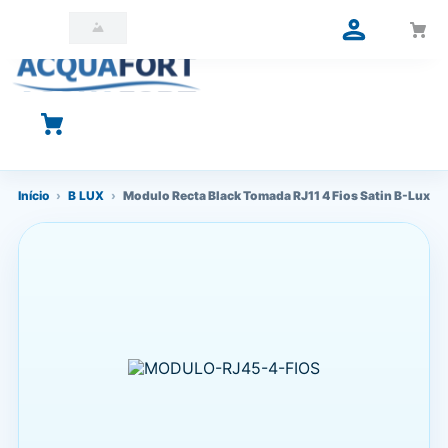
O que você está procurando?
Início
›
B LUX
›
Modulo Recta Black Tomada RJ11 4 Fios Satin B-Lux