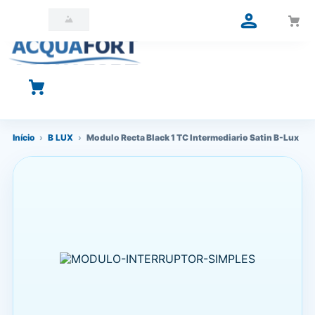
O que você está procurando?
Início
›
B LUX
›
Modulo Recta Black 1 TC Intermediario Satin B-Lux