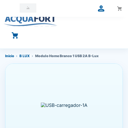
O que você está procurando?
Início
›
B LUX
›
Modulo Home Branco 1 USB 2A B-Lux