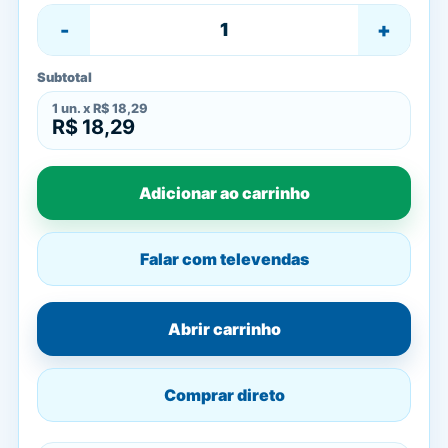
-
+
Subtotal
1
un. x
R$ 18,29
R$ 18,29
Adicionar ao carrinho
Falar com televendas
Abrir carrinho
Comprar direto