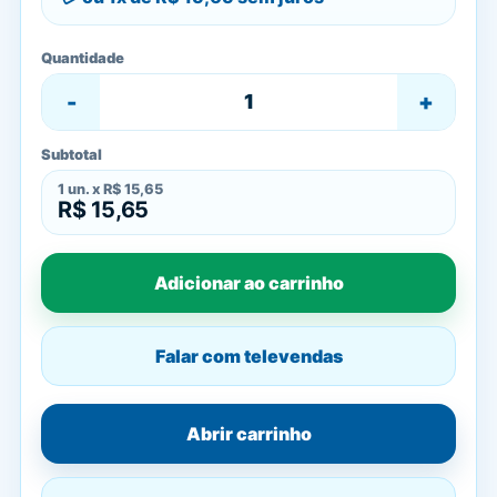
Quantidade
-
+
Subtotal
1
un. x
R$ 15,65
R$ 15,65
Adicionar ao carrinho
Falar com televendas
Abrir carrinho