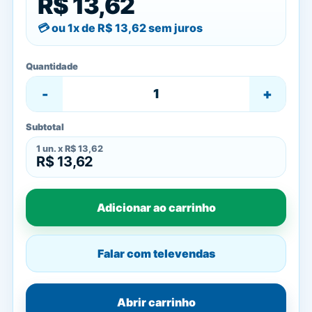
R$ 13,62
ou 1x de
R$ 13,62
sem juros
Quantidade
-
+
Subtotal
1
un. x
R$ 13,62
R$ 13,62
Adicionar ao carrinho
Falar com televendas
Abrir carrinho