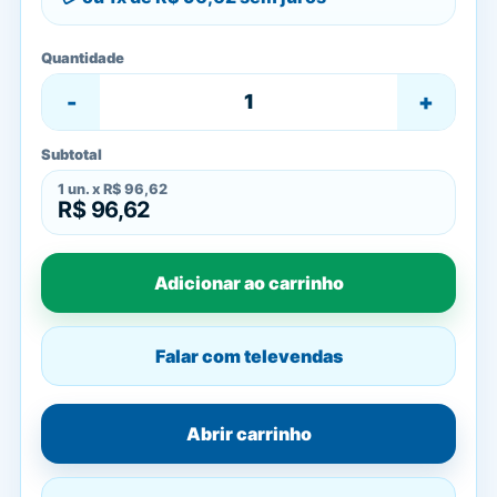
Quantidade
-
+
Subtotal
1
un. x
R$ 96,62
R$ 96,62
Adicionar ao carrinho
Falar com televendas
Abrir carrinho