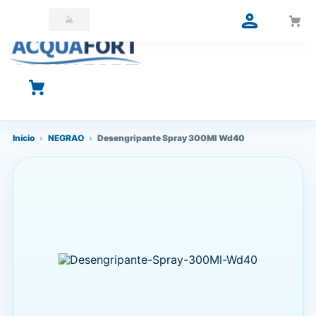
O que você está procurando?
Início
›
NEGRAO
›
Desengripante Spray 300Ml Wd40