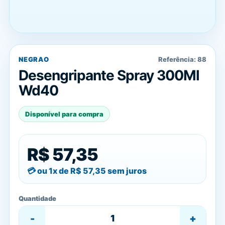
NEGRAO
Referência:
88
Desengripante Spray 300Ml
Wd40
Disponível para compra
R$ 57,35
ou 1x de
R$ 57,35
sem juros
Quantidade
-
+