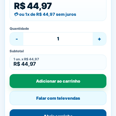
R$ 44,97
ou 1x de
R$ 44,97
sem juros
Quantidade
-
+
Subtotal
1
un. x
R$ 44,97
R$ 44,97
Adicionar ao carrinho
Falar com televendas