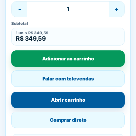
-
+
Subtotal
1
un. x
R$ 349,59
R$ 349,59
Adicionar ao carrinho
Falar com televendas
Abrir carrinho
Comprar direto