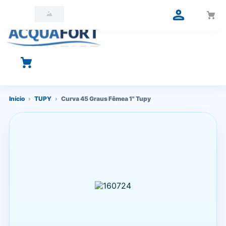
O que você está procurando?
Início
›
TUPY
›
Curva 45 Graus Fêmea 1" Tupy