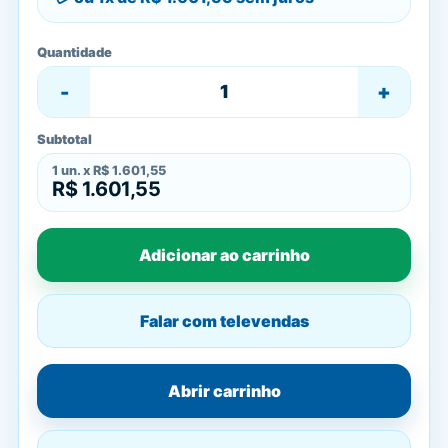
Quantidade
-
+
Subtotal
1
un. x
R$ 1.601,55
R$ 1.601,55
Adicionar ao carrinho
Falar com televendas
Abrir carrinho