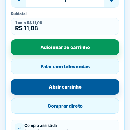
Subtotal
1
un. x
R$ 11,08
R$ 11,08
Adicionar ao carrinho
Falar com televendas
Abrir carrinho
Comprar direto
Compra assistida
✓