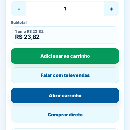
-
+
Subtotal
1
un. x
R$ 23,82
R$ 23,82
Adicionar ao carrinho
Falar com televendas
Abrir carrinho
Comprar direto