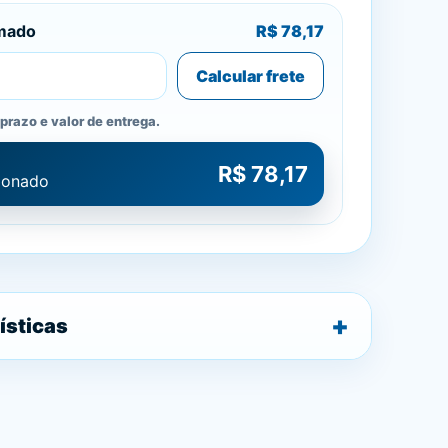
imado
R$ 78,17
Calcular frete
prazo e valor de entrega.
R$ 78,17
cionado
ísticas