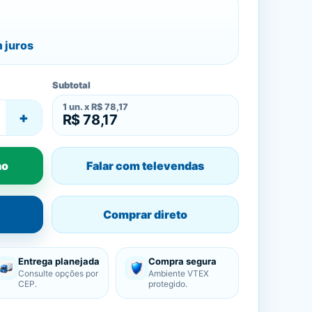
 juros
Subtotal
1
un. x
R$ 78,17
+
R$ 78,17
ho
Falar com televendas
Comprar direto
Entrega planejada
Compra segura
Consulte opções por
Ambiente VTEX
CEP.
protegido.