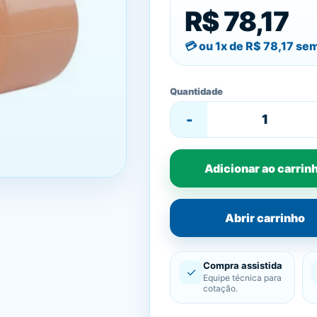
R$ 78,17
ou 1x de
R$ 78,17
sem
Quantidade
-
Adicionar ao carrin
Abrir carrinho
Compra assistida
✓
Equipe técnica para
cotação.