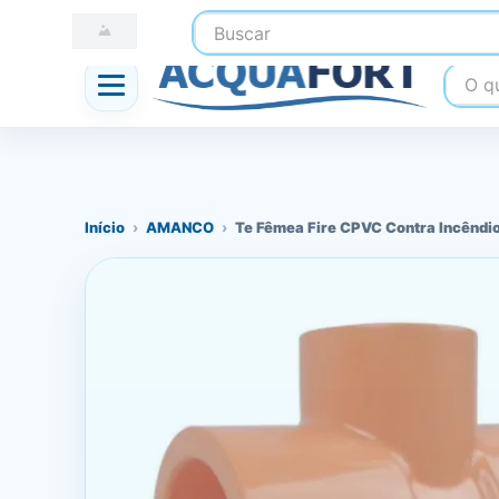
Buscar
☎ (41) 3247-1199
📍 Nossas Lojas
O que
Início
›
AMANCO
›
Te Fêmea Fire CPVC Contra Incêndi