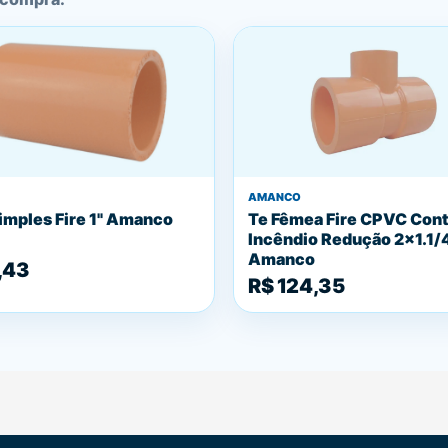
AMANCO
imples Fire 1" Amanco
Te Fêmea Fire CPVC Cont
Incêndio Redução 2x1.1/
Amanco
,43
R$ 124,35