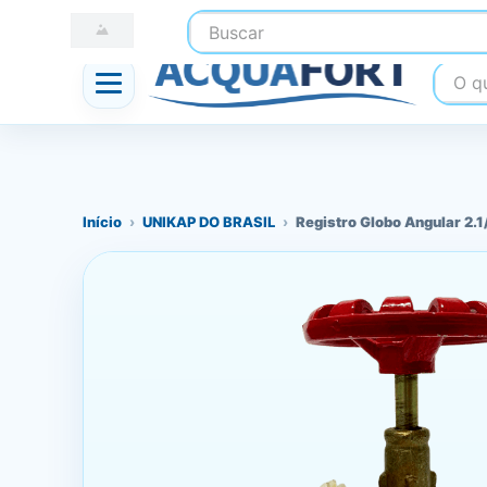
Buscar
☎ (41) 3247-1199
📍 Nossas Lojas
O que
Início
›
UNIKAP DO BRASIL
›
Registro Globo Angular 2.