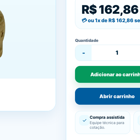
R$ 162,86
ou 1x de
R$ 162,86
se
Quantidade
-
Adicionar ao carrin
Abrir carrinho
Compra assistida
✓
Equipe técnica para
cotação.