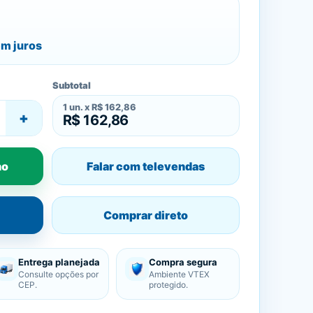
m juros
Subtotal
1
un. x
R$ 162,86
+
R$ 162,86
ho
Falar com televendas
Comprar direto
Entrega planejada
Compra segura
Consulte opções por
Ambiente VTEX
CEP.
protegido.