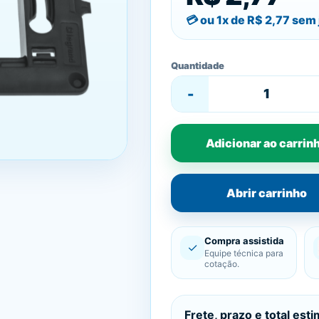
ou 1x de
R$ 2,77
sem 
Quantidade
-
Adicionar ao carrin
Abrir carrinho
Compra assistida
✓
Equipe técnica para
cotação.
Frete, prazo e total est