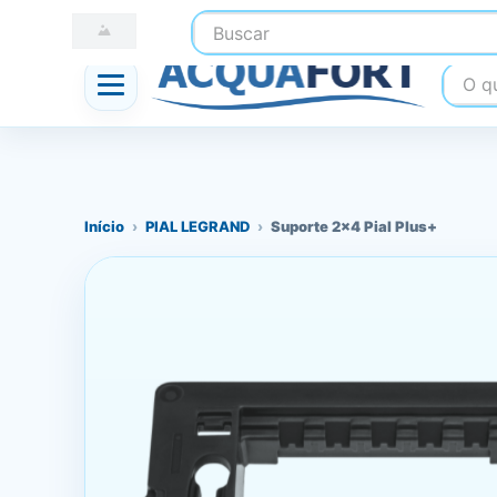
Buscar
☎ (41) 3247-1199
📍 Nossas Lojas
O que
Início
›
PIAL LEGRAND
›
Suporte 2x4 Pial Plus+