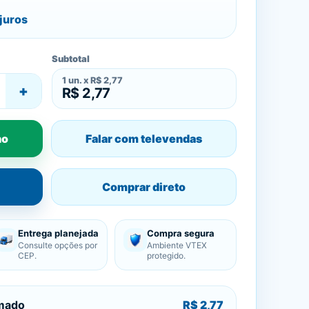
juros
Subtotal
1
un. x
R$ 2,77
+
R$ 2,77
ho
Falar com televendas
Comprar direto
Entrega planejada
Compra segura
Consulte opções por
Ambiente VTEX
CEP.
protegido.
imado
R$ 2,77