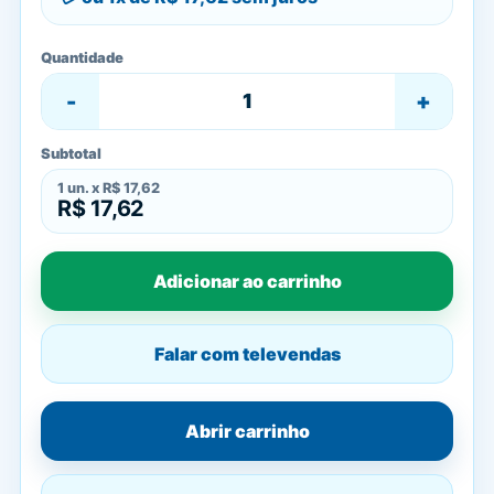
Quantidade
-
+
Subtotal
1
un. x
R$ 17,62
R$ 17,62
Adicionar ao carrinho
Falar com televendas
Abrir carrinho