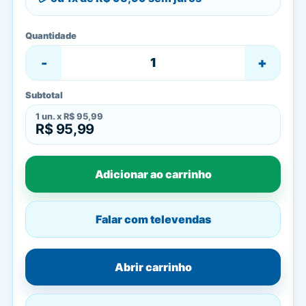
Quantidade
-
+
Subtotal
1
un. x
R$ 95,99
R$ 95,99
Adicionar ao carrinho
Falar com televendas
Abrir carrinho