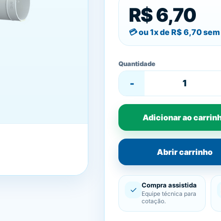
R$ 6,70
ou 1x de
R$ 6,70
sem 
Quantidade
-
Adicionar ao carrin
Abrir carrinho
Compra assistida
✓
Equipe técnica para
cotação.