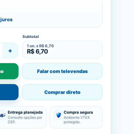
juros
Subtotal
1
un. x
R$ 6,70
+
R$ 6,70
ho
Falar com televendas
Comprar direto
Entrega planejada
Compra segura
Consulte opções por
Ambiente VTEX
CEP.
protegido.