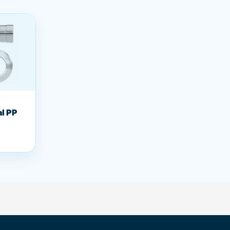
al PP