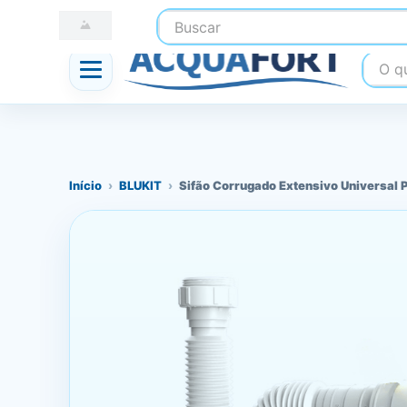
Buscar
☎ (41) 3247-1199
📍 Nossas Lojas
O que
Início
›
BLUKIT
›
Sifão Corrugado Extensivo Universal P