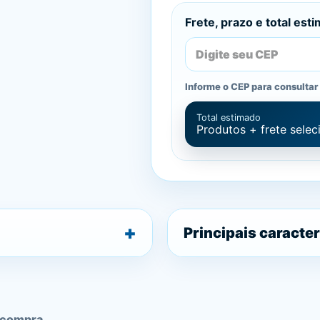
Frete, prazo e total est
Informe o CEP para consultar 
Total estimado
Produtos + frete sele
Principais caracter
 compra.