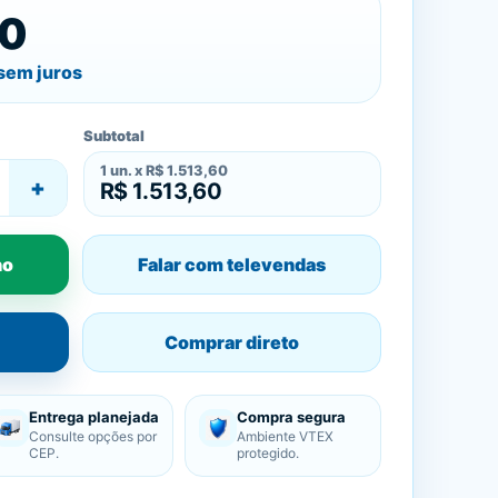
60
sem juros
Subtotal
1
un. x
R$ 1.513,60
+
R$ 1.513,60
ho
Falar com televendas
Comprar direto
Entrega planejada
Compra segura
Consulte opções por
Ambiente VTEX
CEP.
protegido.