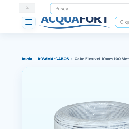
Buscar
☎ (41) 3247-1199
📍 Nossas Lojas
O que
Início
›
ROWMA-CABOS
›
Cabo Flexível 10mm 100 Me