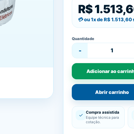
R$ 1.513,
ou 1x de
R$ 1.513,60
Quantidade
-
Adicionar ao carrin
Abrir carrinho
Compra assistida
✓
Equipe técnica para
cotação.