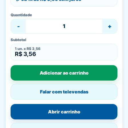
Quantidade
-
+
Subtotal
1
un. x
R$ 3,56
R$ 3,56
Adicionar ao carrinho
Falar com televendas
Abrir carrinho