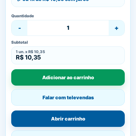
Quantidade
-
+
Subtotal
1
un. x
R$ 10,35
R$ 10,35
Adicionar ao carrinho
Falar com televendas
Abrir carrinho