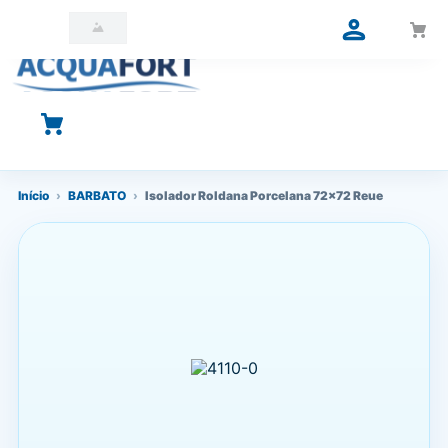
O que você está procurando?
Início
›
BARBATO
›
Isolador Roldana Porcelana 72x72 Reue