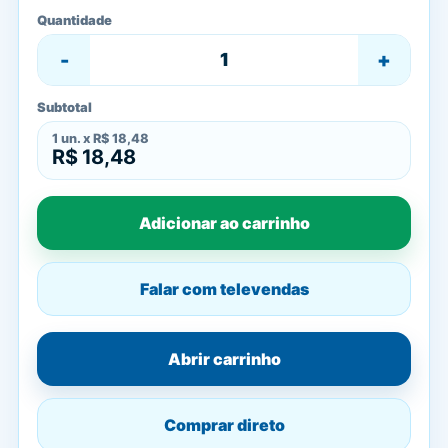
Quantidade
-
+
Subtotal
1
un. x
R$ 18,48
R$ 18,48
Adicionar ao carrinho
Falar com televendas
Abrir carrinho
Comprar direto