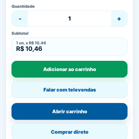
Quantidade
-
+
Subtotal
1
un. x
R$ 10,46
R$ 10,46
Adicionar ao carrinho
Falar com televendas
Abrir carrinho
Comprar direto