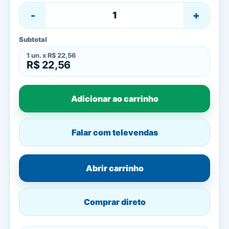
-
+
Subtotal
1
un. x
R$ 22,56
R$ 22,56
Adicionar ao carrinho
Falar com televendas
Abrir carrinho
Comprar direto