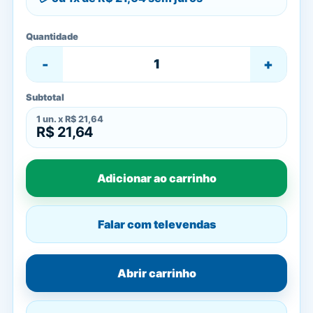
Quantidade
-
+
Subtotal
1
un. x
R$ 21,64
R$ 21,64
Adicionar ao carrinho
Falar com televendas
Abrir carrinho